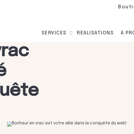
Bout
SERVICES
RÉALISATIONS
À P
vrac
é
quête