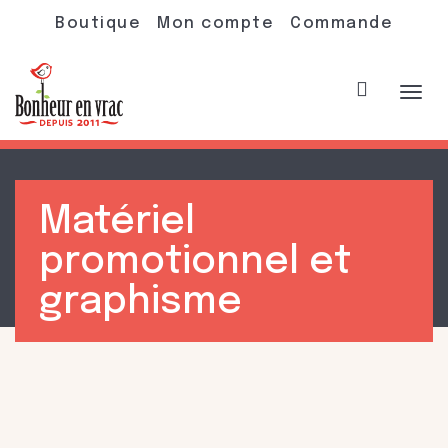
Boutique
Mon compte
Commande
Acti
Matériel
navi
promotionnel et
graphisme