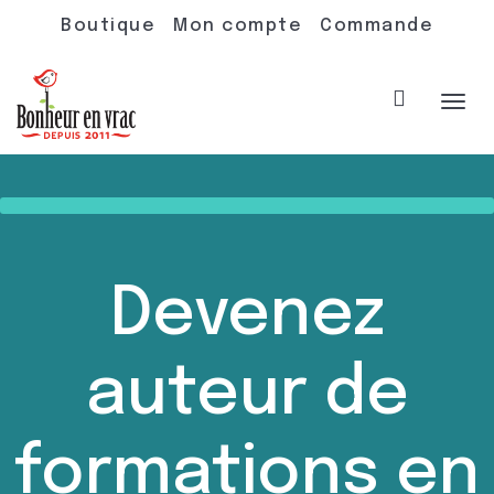
Boutique
Mon compte
Commande
Acti
navi
Devenez
auteur de
formations en