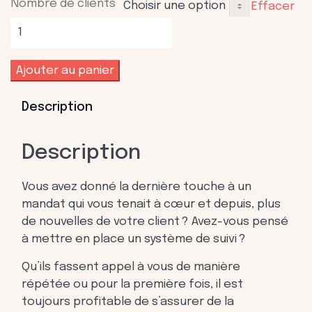
Nombre de clients
Effacer
quantité
de
Suivi
Ajouter au panier
de
satisfaction
Description
des
vos
clients
Description
Vous avez donné la dernière touche à un
mandat qui vous tenait à cœur et depuis, plus
de nouvelles de votre client ? Avez-vous pensé
à mettre en place un système de suivi ?
Qu’ils fassent appel à vous de manière
répétée ou pour la première fois, il est
toujours profitable de s’assurer de la