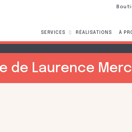
Bout
SERVICES
RÉALISATIONS
À P
te de Laurence Merc