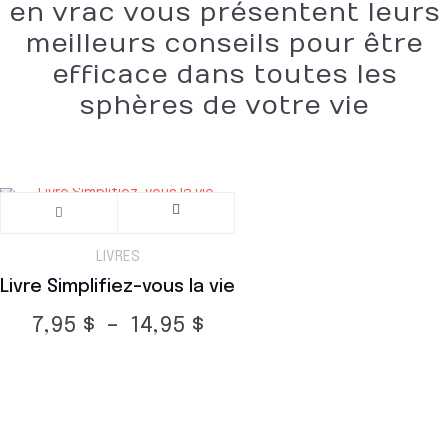
en vrac vous présentent leurs
meilleurs conseils pour être
efficace dans toutes les
sphères de votre vie
Ce
produit
LIVRES
Livre Simplifiez-vous la vie
a
Plage
7,95
$
–
14,95
$
plusieurs
de
prix :
variations.
7,95 $
Les
à