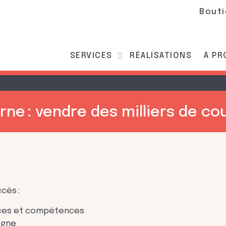
Bout
SERVICES
RÉALISATIONS
À P
rne : vendre des milliers de co
cès :
ances et compétences
igne