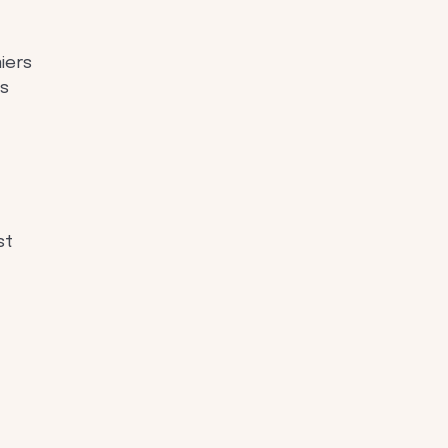
iers
us
st