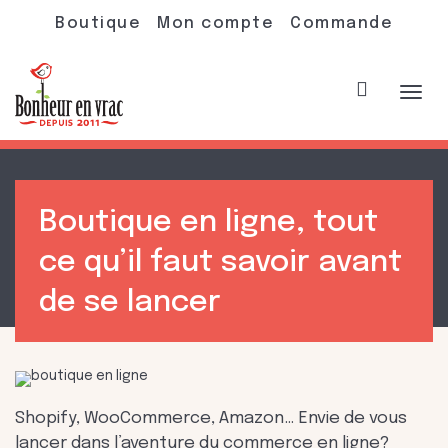
Boutique
Mon compte
Commande
Acti
Boutique en ligne, tout
navi
ce qu’il faut savoir avant
de se lancer
Shopify, WooCommerce, Amazon… Envie de vous
lancer dans l’aventure du commerce en ligne?